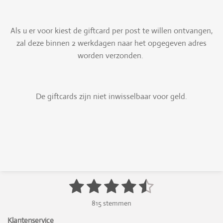
Als u er voor kiest de giftcard per post te willen ontvangen,
zal deze binnen 2 werkdagen naar het opgegeven adres
worden verzonden.
De giftcards zijn niet inwisselbaar voor geld.
1
2
3
4
5
S
R
t
a
s
s
s
s
s
e
815 stemmen
t
m
t
t
t
t
t
i
m
Klantenservice