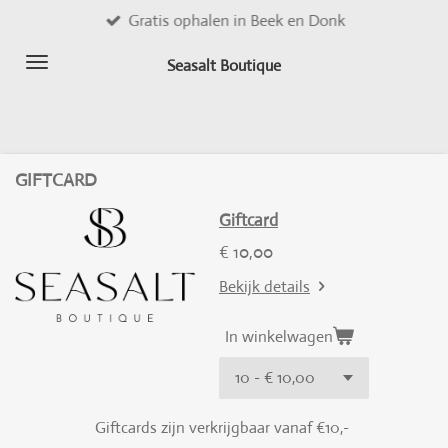
Gratis ophalen in Beek en Donk
Ga
direct
Seasalt Boutique
naar
de
hoofdinhoud
GIFTCARD
Giftcard
€ 10,00
Bekijk details
In winkelwagen
Giftcards zijn verkrijgbaar vanaf €10,-