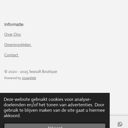
e
e
e
e
6
n
n
n
n
1
4
7
Informatie
2
3
Over Ons
9
Openingstijden
2
6
Contact
3
8
0
© 2020 - 2025 Seasalt Boutique
4
Powered by
JouwWeb
s
t
e
Deze website gebruikt cookies voor analyse-
r
doeleinden en/of het tonen van advertenties. Door
r
gebruik te blijven maken van de site gaat u hiermee
e
akkoord.
n