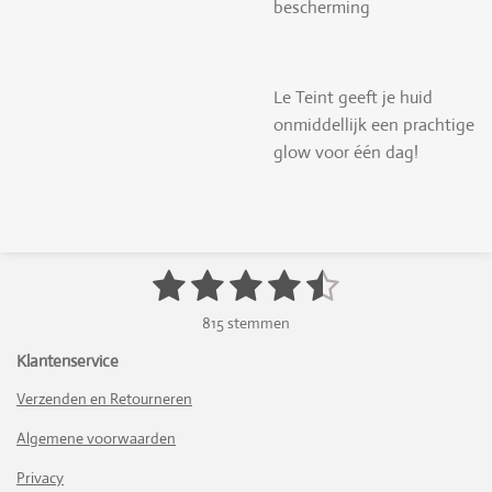
bescherming
Le Teint geeft je huid
onmiddellijk een prachtige
glow voor één dag!
1
2
3
4
5
S
R
t
a
s
s
s
s
s
e
815 stemmen
t
m
t
t
t
t
t
i
m
Klantenservice
n
e
e
e
e
e
e
n
Verzenden en Retourneren
g
r
r
r
r
r
:
Algemene voorwaarden
4
r
r
r
r
.
Privacy