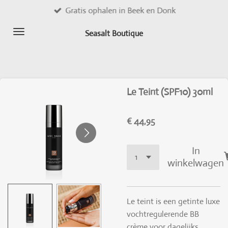
Gratis ophalen in Beek en Donk
Ga
direct
Seasalt Boutique
naar
de
hoofdinhoud
Le Teint (SPF10) 30ml
€ 44,95
In
winkelwagen
Le teint is een getinte luxe
vochtregulerende BB
crème voor dagelijks