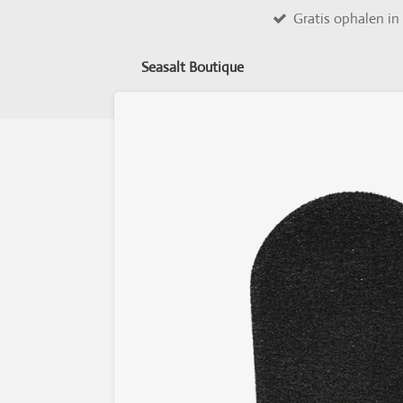
Gratis ophalen i
Ga
direct
naar
Seasalt Boutique
de
hoofdinhoud