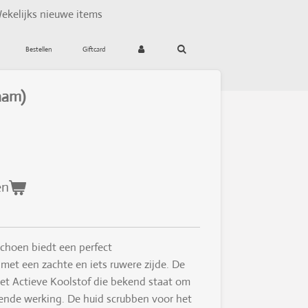
ekelijks nieuwe items
Bestellen
Giftcard
haam)
en
schoen
biedt een perfect
met een zachte en iets ruwere zijde. De
 met Actieve Koolstof die bekend staat om
rende werking. De huid scrubben voor het