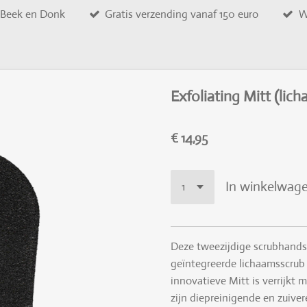
n Beek en Donk
Gratis verzending vanaf 150 euro
W
Exfoliating Mitt (lic
€ 14,95
In winkelwag
Deze tweezijdige
scrubhand
geïntegreerde
lichaamsscrub
innovatieve Mitt is verrijkt
zijn diepreinigende en zuive