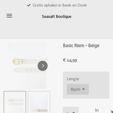
Gratis ophalen in Beek en Donk
Ga
direct
Seasalt Boutique
naar
de
hoofdinhoud
Basic Riem - Beige
€ 24,99
Lengte
In