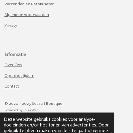
e
e
e
e
e
n
Verzenden en Retourneren
g
r
r
r
r
r
:
Algemene voorwaarden
4
r
r
r
r
.
Privacy
e
e
e
e
6
n
n
n
n
1
4
7
Informatie
2
3
Over Ons
9
Openingstijden
2
6
Contact
3
8
0
© 2020 - 2025 Seasalt Boutique
4
Powered by
JouwWeb
s
Deze website gebruikt cookies voor analyse-
t
doeleinden en/of het tonen van advertenties. Door
e
gebruik te blijven maken van de site gaat u hiermee