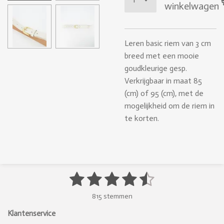
winkelwagen
Leren basic riem van 3 cm
breed met een mooie
goudkleurige gesp.
Verkrijgbaar in maat 85
(cm) of 95 (cm), met de
mogelijkheid om de riem in
te korten.
1
2
3
4
5
S
R
t
a
s
s
s
s
s
e
815 stemmen
t
m
t
t
t
t
t
i
m
Klantenservice
e
n