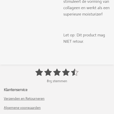
stimuleert de vorming van
collageen en werkt als een
superieure moisturizer!
Let op: Dit product mag
NIET retour.
1
2
3
4
5
S
R
t
a
s
s
s
s
s
e
815 stemmen
t
m
t
t
t
t
t
i
m
Klantenservice
n
e
e
e
e
e
e
n
Verzenden en Retourneren
g
r
r
r
r
r
:
Algemene voorwaarden
4
r
r
r
r