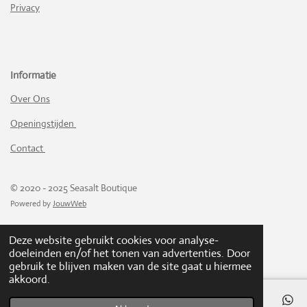
.
Privacy
e
e
e
e
6
n
n
n
n
1
4
7
Informatie
2
3
Over Ons
9
Openingstijden
2
6
Contact
3
8
0
© 2020 - 2025 Seasalt Boutique
4
Powered by
JouwWeb
s
t
Deze website gebruikt cookies voor analyse-
e
doeleinden en/of het tonen van advertenties. Door
r
gebruik te blijven maken van de site gaat u hiermee
r
akkoord.
e
n