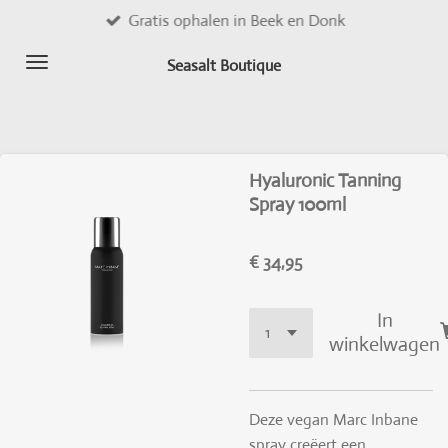
Gratis ophalen in Beek en Donk
Ga
direct
Seasalt Boutique
naar
de
hoofdinhoud
Hyaluronic Tanning
Spray 100ml
€ 34,95
In
winkelwagen
Deze vegan Marc Inbane
spray creëert een